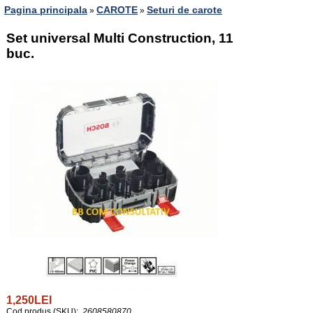
Pagina principala
CAROTE
Seturi de carote
»
»
Set universal Multi Construction, 11
buc.
1,250LEI
Cod produs (SKU):
2608580870