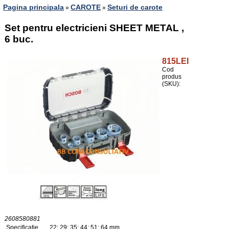
Pagina principala
CAROTE
Seturi de carote
»
»
Set pentru electricieni SHEET METAL ,
6 buc.
815LEI
Cod
produs
(SKU):
2608580881
Specificaţie
22; 29; 35; 44; 51; 64 mm