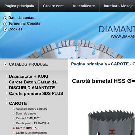
Pagina principala
Creare cont
Autentificare
Intrebari / Mesaje
Date de contact
Termeni si Conditii
DIAMAN
Cookies
WWW.DIAMAN
Pagina principala
CAROTE
C
CATALOG PRODUSE
»
»
Diamantate HIKOKI
Carotă bimetal HSS 
Carote Beton,Caramida
DISCURI,DIAMANTATE
Carote prindere SDS PLUS
CAROTE
Accesorii pentru carotare
Seturi de carote
Carote LEMN,PVC
Carote pentru CERAMICA
Carote BIMETAL
Carote Multiconstruction