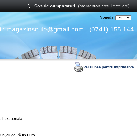
Cos de cumparaturi
(momentan cosul este gol)
Moneda:
l:
magazinscule@gmail.com
(0741) 155 144
Versiunea pentru imprimanta
ijă hexagonală
 tub, cu gaură tip Euro