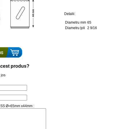
Detalii:
Diametru mm
65
Diametru ţoli
2 9/16
a acest produs?
 jos
al HSS Ø=65mm x44mm :