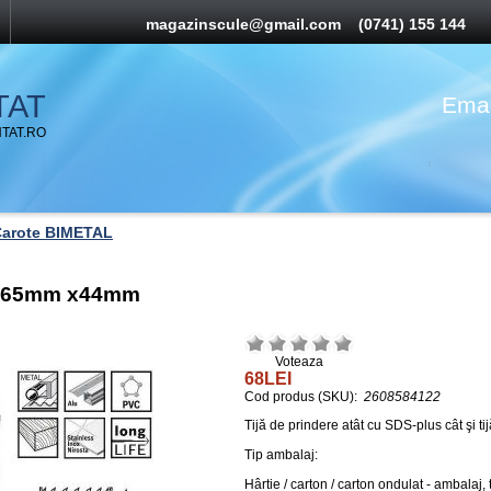
magazinscule@gmail.com
(0741) 155 144
TAT
Emai
TAT.RO
arote BIMETAL
Ø=65mm x44mm
Voteaza
68LEI
Cod produs (SKU):
2608584122
Tijă de prindere atât cu SDS-plus cât şi t
Tip ambalaj:
Hârtie / carton / carton ondulat - ambalaj,