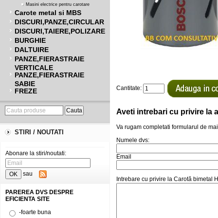
Masini electrice pentru carotare
Carote metal si MBS
DISCURI,PANZE,CIRCULAR
DISCURI,TAIERE,POLIZARE
BURGHIE
DALTUIRE
PANZE,FIERASTRAIE
VERTICALE
PANZE,FIERASTRAIE
SABIE
Cantitate:
FREZE
Aveti intrebari cu privire l
Va rugam completati formularul de mai
STIRI / NOUTATI
Numele dvs:
Abonare la stiri/noutati:
Email
sau
Intrebare cu privire la Carotă bimet
PAREREA DVS DESPRE
EFICIENTA SITE
-foarte buna