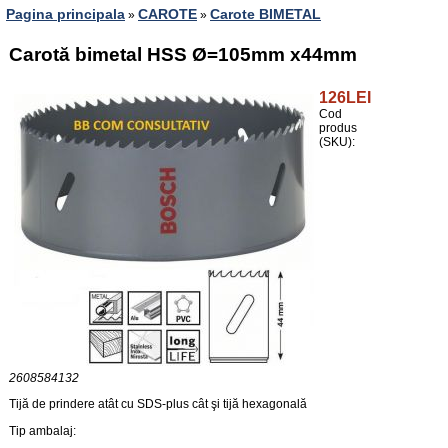
Pagina principala
CAROTE
Carote BIMETAL
»
»
Carotă bimetal HSS Ø=105mm x44mm
126LEI
Cod
produs
(SKU):
2608584132
Tijă de prindere atât cu SDS-plus cât şi tijă hexagonală
Tip ambalaj: