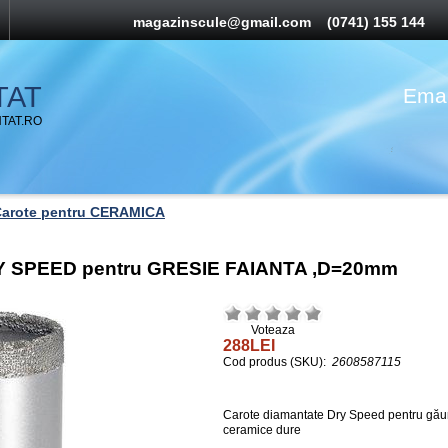
magazinscule@gmail.com
(0741) 155 144
TAT
Emai
TAT.RO
arote pentru CERAMICA
RY SPEED pentru GRESIE FAIANTA ,D=20mm
Voteaza
288LEI
Cod produs (SKU):
2608587115
Carote diamantate Dry Speed pentru găurire
ceramice dure