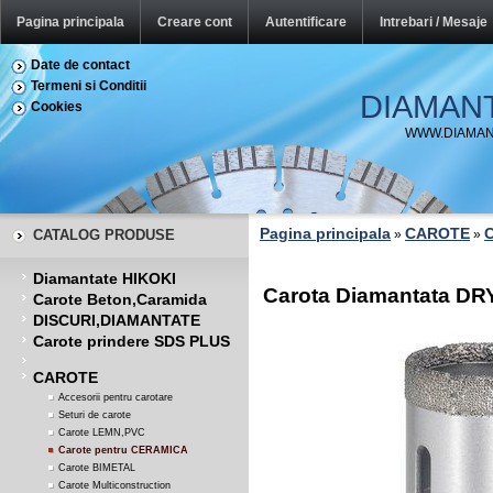
Pagina principala
Creare cont
Autentificare
Intrebari / Mesaje
Date de contact
Termeni si Conditii
DIAMAN
Cookies
WWW.DIAMAN
Pagina principala
CAROTE
C
CATALOG PRODUSE
»
»
Diamantate HIKOKI
Carota Diamantata D
Carote Beton,Caramida
DISCURI,DIAMANTATE
Carote prindere SDS PLUS
CAROTE
Accesorii pentru carotare
Seturi de carote
Carote LEMN,PVC
Carote pentru CERAMICA
Carote BIMETAL
Carote Multiconstruction