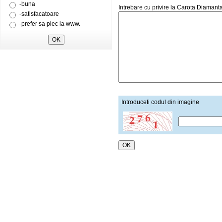
-buna
Intrebare cu privire la Carota Diam
-satisfacatoare
-prefer sa plec la www.
Introduceti codul din imagine