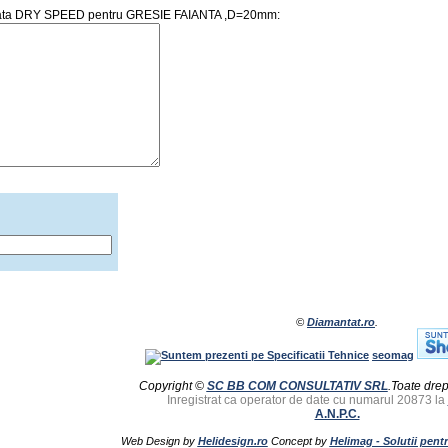
antata DRY SPEED pentru GRESIE FAIANTA ,D=20mm:
©
Diamantat.ro
.
seomag
Copyright ©
SC BB COM CONSULTATIV SRL
.Toate drep
Inregistrat ca operator de date cu numarul 20873 la
A.N.P.C.
Web Design by
Helidesign.ro
Concept by
Helimag - Solutii pent