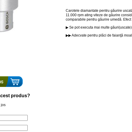
Carotele diamantate pentru găurire uscat
11.000 rpm ating viteze de găurire conside
comparabile pentru găurire umedă. Efect 
▶ Se pot executa mai multe găuri(uscate) î
▶▶ Adecvate pentru plăci de faianţă moale 
a acest produs?
 jos