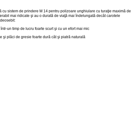
ă cu sistem de prindere M 14 pentru polizoare unghiulare cu turaţie maximă de
rabil mai ridicate şi au o durată de viaţă mai îndelungată decât carotele
deosebit:
ntr-un timp de lucru foarte scurt şi cu un efort mai mic
şi plăci de gresie foarte dură cât şi piatră naturală