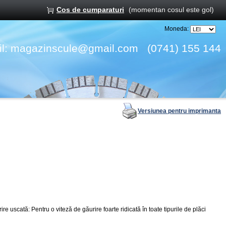
Cos de cumparaturi
(momentan cosul este gol)
Moneda:
l:
magazinscule@gmail.com
(0741) 155 144
Versiunea pentru imprimanta
 uscată: Pentru o viteză de găurire foarte ridicată în toate tipurile de plăci