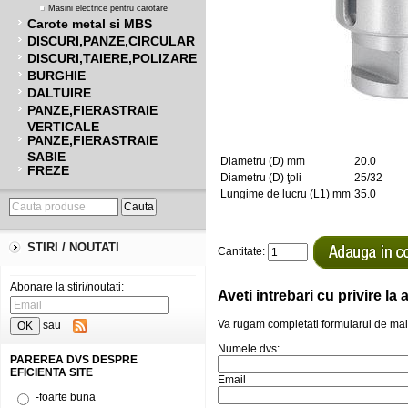
Masini electrice pentru carotare
Carote metal si MBS
DISCURI,PANZE,CIRCULAR
DISCURI,TAIERE,POLIZARE
BURGHIE
DALTUIRE
PANZE,FIERASTRAIE
VERTICALE
PANZE,FIERASTRAIE
SABIE
Diametru (D) mm
20.0
FREZE
Diametru (D) ţoli
25/32
Lungime de lucru (L1) mm
35.0
STIRI / NOUTATI
Cantitate:
Abonare la stiri/noutati:
Aveti intrebari cu privire l
Va rugam completati formularul de mai
sau
Numele dvs:
PAREREA DVS DESPRE
EFICIENTA SITE
Email
-foarte buna