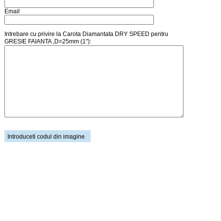
Email
Intrebare cu privire la Carota Diamantata DRY SPEED pentru
GRESIE FAIANTA ,D=25mm (1"):
Introduceti codul din imagine
Pagina principala
Creare cont
Cosul de cumparaturi
Autentificare