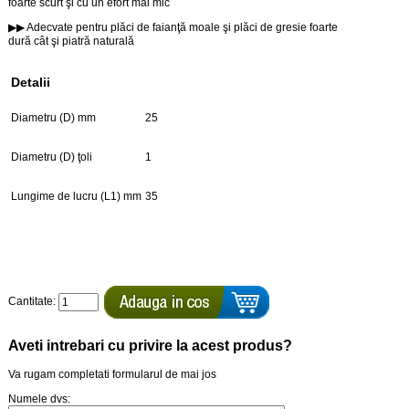
foarte scurt şi cu un efort mai mic
▶▶ Adecvate pentru plăci de faianţă moale şi plăci de gresie foarte
dură cât şi piatră naturală
Detalii
Diametru (D) mm
25
Diametru (D) ţoli
1
Lungime de lucru (L1) mm
35
Cantitate:
Aveti intrebari cu privire la acest produs?
Va rugam completati formularul de mai jos
Numele dvs: