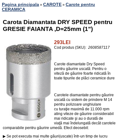
Pagina principala
CAROTE
Carote pentru
»
»
CERAMICA
Carota Diamantata DRY SPEED pentru
GRESIE FAIANTA ,D=25mm (1")
293LEI
Cod produs (SKU):
2608587117
Carote diamantate Dry Speed
pentru găurire uscată: Pentru o
viteză de găurire foarte ridicată în
toate tipurile de plăci ceramice dure
Carotele diamantate pentru găurire
uscată cu sistem de prindere M 14
pentru polizoare unghiulare
cu turaţie maximă de 11.000 rpm
ating viteze de găurire considerabil
mai ridicate şi au o durată de
viaţă mai îndelungată decât carotele
comparabile pentru găurire umedă. Efect deosebit:
▶ Se pot executa mai multe găuri(uscate) într-un timp de lucru