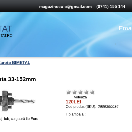
magazinscule@gmail.com
(0741) 155 144
TAT
Emai
TAT.RO
arote BIMETAL
ota 33-152mm
Voteaza
120LEI
Cod produs (SKU):
2609390036
Tip ambalaj:
aj, tub, cu gaură tip Euro