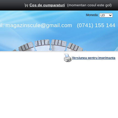
Cos de cumparaturi
(momentan cosul este gol)
Moneda:
l:
magazinscule@gmail.com
(0741) 155 144
Versiunea pentru imprimanta