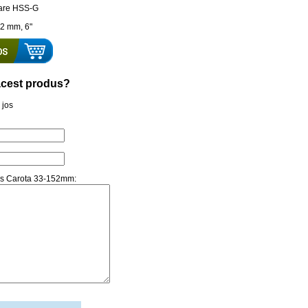
rare HSS-G
52 mm, 6"
a acest produs?
 jos
lus Carota 33-152mm: