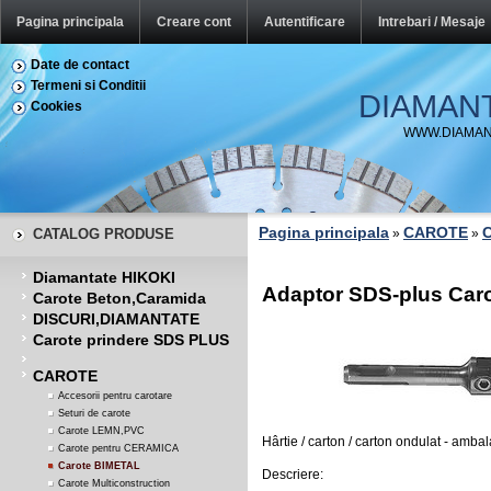
Pagina principala
Creare cont
Autentificare
Intrebari / Mesaje
Date de contact
Termeni si Conditii
DIAMAN
Cookies
WWW.DIAMAN
Pagina principala
CAROTE
C
CATALOG PRODUSE
»
»
Diamantate HIKOKI
Adaptor SDS-plus Car
Carote Beton,Caramida
DISCURI,DIAMANTATE
Carote prindere SDS PLUS
CAROTE
Accesorii pentru carotare
Seturi de carote
Carote LEMN,PVC
Hârtie / carton / carton ondulat - ambal
Carote pentru CERAMICA
Carote BIMETAL
Descriere:
Carote Multiconstruction