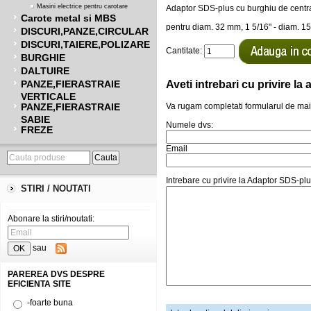
Masini electrice pentru carotare
Adaptor SDS-plus cu burghiu de cent
Carote metal si MBS
pentru diam. 32 mm, 1 5/16" - diam. 1
DISCURI,PANZE,CIRCULAR
DISCURI,TAIERE,POLIZARE
Cantitate:
BURGHIE
DALTUIRE
Aveti intrebari cu privire l
PANZE,FIERASTRAIE
VERTICALE
PANZE,FIERASTRAIE
Va rugam completati formularul de mai
SABIE
Numele dvs:
FREZE
Email
Intrebare cu privire la Adaptor SDS-p
STIRI / NOUTATI
Abonare la stiri/noutati:
sau
PAREREA DVS DESPRE
EFICIENTA SITE
-foarte buna