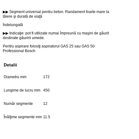
▶▶ Segment universal pentru beton. Randament foarte mare la
tăiere şi durată de viaţă
îndelungată
▶▶ Indicaţie: pot fi utilizate numai împreună cu maşini de găurit
destinate găuririi umede.
Pentru aspirare folosiţi aspiratorul GAS 25 sau GAS 50
Professional Bosch
Detalii
Diametru mm
172
Lungime de lucru mm
450
Număr segmente
12
Înălţime segmente mm
11.5