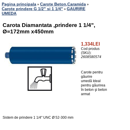
Pagina principala
Carote Beton,Caramida
»
»
Carote prindere G 1/2" si 1 1/4"
GAURIRE
»
UMEDA
Carota Diamantata ,prindere 1 1/4",
Ø=172mm x450mm
1,334LEI
Cod produs
(SKU):
2608580574
Carote pentru
găurire
umedă Ideal
pentru găurirea
în beton şi beton
armat
Sistem de prindere 1 1/4" UNC Ø 52-300 mm