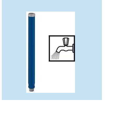
Carota Diamantata ,prindere G1/2",
Ø=37mm x300mm
2 608 580 554
Carote pentru găurire umedă Ideal pentru găurirea în
beton şi beton armat