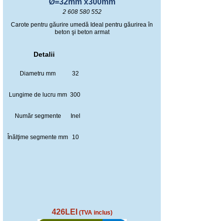
Ø=32mm x300mm
2 608 580 552
Carote pentru găurire umedă Ideal pentru găurirea în
beton şi beton armat
Detalii
Diametru mm
32
Lungime de lucru mm
300
Număr segmente
Inel
Înălţime segmente mm
10
426LEI
(TVA inclus)