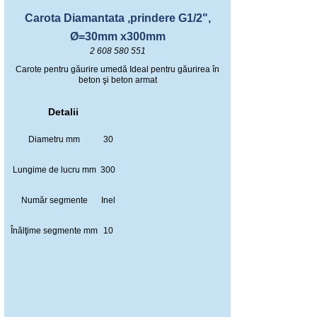
Carota Diamantata ,prindere G1/2",
Ø=30mm x300mm
2 608 580 551
Carote pentru găurire umedă Ideal pentru găurirea în
beton şi beton armat
Detalii
Diametru mm
30
Lungime de lucru mm
300
Număr segmente
Inel
Înălţime segmente mm
10