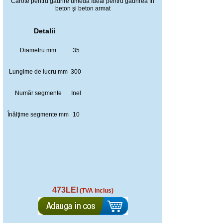
Carote pentru găurire umedă Ideal pentru găurirea în
beton şi beton armat
Detalii
Diametru mm
35
Lungime de lucru mm
300
Număr segmente
Inel
Înălţime segmente mm
10
473LEI
(TVA inclus)