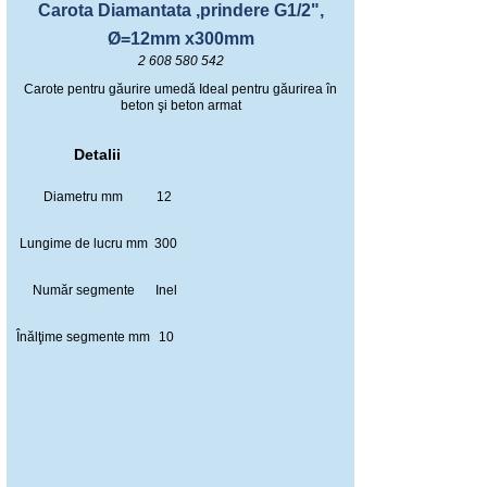
Carota Diamantata ,prindere G1/2",
Ø=12mm x300mm
2 608 580 542
Carote pentru găurire umedă Ideal pentru găurirea în
beton şi beton armat
Detalii
Diametru mm
12
Lungime de lucru mm
300
Număr segmente
Inel
Înălţime segmente mm
10