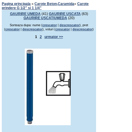
Pagina principala
»
Carote Beton,Caramida
»
Carote
prindere G 1/2" si 1 1/4"
GAURIRE UMEDA
(41)
GAURIRE USCATA
(63)
GAURIRE USCAT/UMEDA
(20)
Sorteaza dupa: nume (
crescator
|
descrescator
), pret
(
crescator
|
descrescator
), voturi (
crescator
|
descrescator
)
1
2
urmator >>