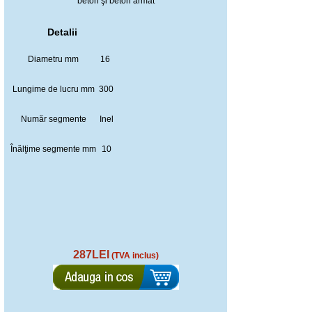
beton şi beton armat
Detalii
Diametru mm
16
Lungime de lucru mm
300
Număr segmente
Inel
Înălţime segmente mm
10
287LEI
(TVA inclus)