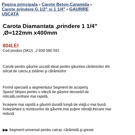
Pagina principala
Carote Beton,Caramida
»
»
Carote prindere G 1/2" si 1 1/4"
GAURIRE
»
USCATA
Carota Diamantata ,prindere 1 1/4"
,Ø=122mm x400mm
804LEI
Cod produs (SKU):
2 608 580 591
Carote pentru găurire uscată Ideal pentru găurirea cărămizilor din
silicat de calciu,a zidăriei şi cărămizilor
Formă specială a segmentului Segment de acoperiş
Speed Stripes pentru o viteză de găurire deosebit de
ridicată,centrare mai rapidă,
începere mai rapidă a găuririi,durată lungă de viaţă,o mai bună
îndepărtare a reziduurilor de găurire,mai puţine vibraţii,frecare mai
redusă
▶▶ Segment universal pentru calcar, cărămidă şi gresie