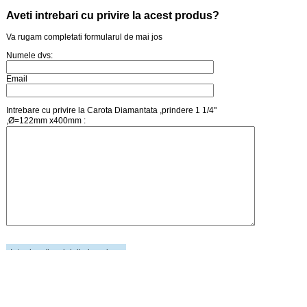
Aveti intrebari cu privire la acest produs?
Va rugam completati formularul de mai jos
Numele dvs:
Email
Intrebare cu privire la Carota Diamantata ,prindere 1 1/4"
,Ø=122mm x400mm :
Introduceti codul din imagine