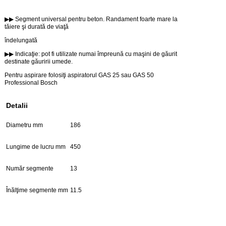
▶▶ Segment universal pentru beton. Randament foarte mare la
tăiere şi durată de viaţă
îndelungată
▶▶ Indicaţie: pot fi utilizate numai împreună cu maşini de găurit
destinate găuririi umede.
Pentru aspirare folosiţi aspiratorul GAS 25 sau GAS 50
Professional Bosch
Detalii
Diametru mm
186
Lungime de lucru mm
450
Număr segmente
13
Înălţime segmente mm
11.5