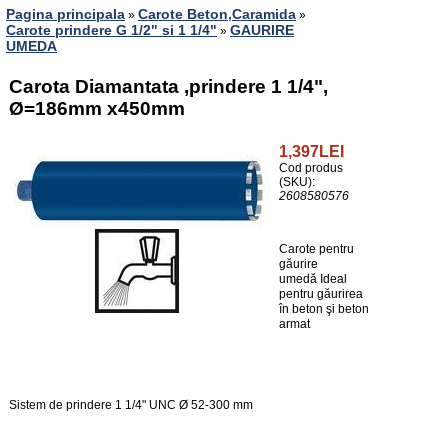
Pagina principala
Carote Beton,Caramida
»
»
Carote prindere G 1/2" si 1 1/4"
GAURIRE
»
UMEDA
Carota Diamantata ,prindere 1 1/4",
Ø=186mm x450mm
1,397LEI
Cod produs
(SKU):
2608580576
Carote pentru
găurire
umedă Ideal
pentru găurirea
în beton şi beton
armat
Sistem de prindere 1 1/4" UNC Ø 52-300 mm