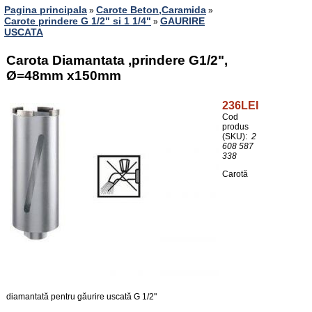
Pagina principala
Carote Beton,Caramida
»
»
Carote prindere G 1/2" si 1 1/4"
GAURIRE
»
USCATA
Carota Diamantata ,prindere G1/2",
Ø=48mm x150mm
236LEI
Cod
produs
(SKU):
2
608 587
338
Carotă
diamantată pentru găurire uscată G 1/2"