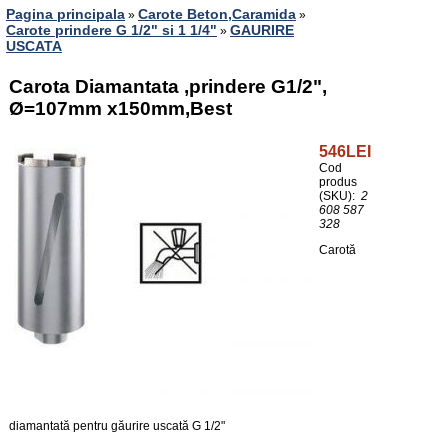
Pagina principala
Carote Beton,Caramida
»
»
Carote prindere G 1/2" si 1 1/4"
GAURIRE
»
USCATA
Carota Diamantata ,prindere G1/2",
Ø=107mm x150mm,Best
546LEI
Cod
produs
(SKU):
2
608 587
328
Carotă
diamantată pentru găurire uscată G 1/2"