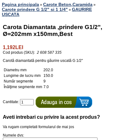
Pagina principala
Carote Beton,Caramida
»
»
Carote prindere G 1/2" si 1 1/4"
GAURIRE
»
USCATA
Carota Diamantata ,prindere G1/2",
Ø=202mm x150mm,Best
1,192LEI
Cod produs (SKU):
2 608 587 335
Carotă diamantată pentru găurire uscată G 1/2"
Diametru mm
202.0
Lungime de lucru mm
150.0
Număr segmente
9
Înălţime segmente mm
7.0
Cantitate:
Aveti intrebari cu privire la acest produs?
Va rugam completati formularul de mai jos
Numele dvs: