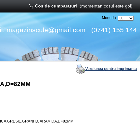
Cos de cumparaturi
(momentan cosul este gol)
Moneda:
l:
magazinscule@gmail.com
(0741) 155 144
Versiunea pentru imprimanta
DA,D=82MM
ICA,GRESIE,GRANIT,CARAMIDA,D=82MM