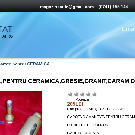
magazinscule@gmail.com
(0741) 155 144
TAT
Emai
TAT.RO
arote pentru CERAMICA
,PENTRU CERAMICA,GRESIE,GRANIT,CARAMI
Voteaza
205LEI
Cod produs (SKU):
BKTG-GOLD82
CAROTA DIAMANTATA,PENTRU CERAM
PRINDERE PE POLIZOR
GAURIRE USCATA