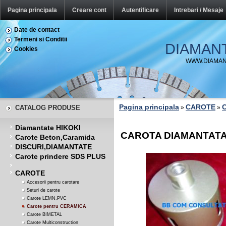
Pagina principala
Creare cont
Autentificare
Intrebari / Mesaje
Date de contact
Termeni si Conditii
DIAMAN
Cookies
WWW.DIAMAN
Pagina principala
CAROTE
C
CATALOG PRODUSE
»
»
Diamantate HIKOKI
CAROTA DIAMANTATA
Carote Beton,Caramida
DISCURI,DIAMANTATE
Carote prindere SDS PLUS
CAROTE
Accesorii pentru carotare
Seturi de carote
Carote LEMN,PVC
Carote pentru CERAMICA
Carote BIMETAL
Carote Multiconstruction