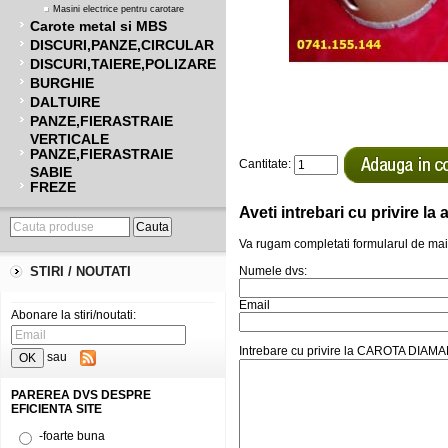
Masini electrice pentru carotare
Carote metal si MBS
DISCURI,PANZE,CIRCULAR
DISCURI,TAIERE,POLIZARE
BURGHIE
DALTUIRE
PANZE,FIERASTRAIE
VERTICALE
PANZE,FIERASTRAIE
Cantitate:
SABIE
FREZE
Aveti intrebari cu privire l
Va rugam completati formularul de mai
STIRI / NOUTATI
Numele dvs:
Email
Abonare la stiri/noutati:
Intrebare cu privire la CAROTA 
sau
PAREREA DVS DESPRE
EFICIENTA SITE
-foarte buna