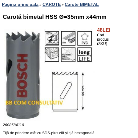
Pagina principala
CAROTE
Carote BIMETAL
»
»
Carotă bimetal HSS Ø=35mm x44mm
48LEI
Cod
produs
(SKU):
2608584110
Tijă de prindere atât cu SDS-plus cât şi tijă hexagonală