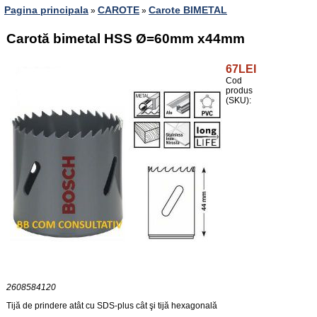
Pagina principala
CAROTE
Carote BIMETAL
»
»
Carotă bimetal HSS Ø=60mm x44mm
67LEI
Cod
produs
(SKU):
2608584120
Tijă de prindere atât cu SDS-plus cât şi tijă hexagonală